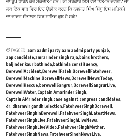
ਦਾ ਰੂਪ ਧਾਰਨ ਕਰ ਸਕਦੀਆਂ ਹਨ। ਕੀ ਸਰਕਾਰ ਇਸ ਵੱਲ ਧਿਆਨ ਦੇਵੇਗੀ? ਜਾਂ
ਲੋਕ ਇੱਕ ਵਾਰ ਫਿਰ ਇਹ ਉਡੀਕ ਕਰਨ ਕਿ ਨਵਜੋਤ ਸਿੰਘ ਸਿੱਧੂ ਇਸ ਮਹਿਕਮੇਂ
ਦਾ ਚਾਰਜ ਸੰਭਾਲਣ ਫਿਰ ਸ਼ਾਇਦ ਕੁਝ ਹੋ ਸਕੇ?
TAGGED:
aam aadmi party
aam aadmi party punjab
aap candidate
amrarinder singh raja
bains brothers
baljinder kaur bathinda
bathinda constituency
BorewellAccident
BorewellFateh
BorewellFatehveer
BorewellMachine
BorewellNews
BorewellNewsToday
BorewellRescue
borewellSangrur
BorewellSangrurLive
BorewellWater
Captain Amarinder Singh
Captain AMrinder singh
case against
congress candidates
dr. dharmvir gandhi
election
FatehveerSinghBorewell
FatehveerSinghInBorewell
FatehveerSinghLatestNews
FatehveerSinghLive
FatehveerSinghLiveNews
FatehveerSinghLiveVideo
FatehveerSinghMother
FatehveerSinghNews
FatehveerSinghNewsLive