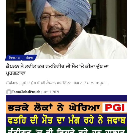
ਸਿਆਸਤ
ਪੰਜਾਬ
ਕੈਪਟਨ ਨੇ ਟਵੀਟ ਕਰ ਫਤਹਿਵੀਰ ਦੀ ਮੌਤ ‘ਤੇ ਕੀਤਾ ਦੁੱਖ ਦਾ
ਪ੍ਰਗਟਾਵਾ
ਚੰਡੀਗੜ੍ਹ: ਸੂਬੇ ਦੇ ਮੁੱਖ ਮੰਤਰੀ ਕੈਪਟਨ ਅਮਰਿੰਦਰ ਸਿੰਘ ਨੇ ਦੋ ਸਾਲਾ ਮਾਸੂਮ…
TeamGlobalPunjab
June 11, 2019