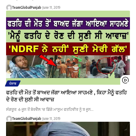
TeamGlobalPunjab
June 11, 2019
ਪੰਜਾਬ
ਫਤਹਿ ਦੀ ਮੌਤ ਤੋਂ ਬਾਅਦ ਜੱਗਾ ਆਇਆ ਸਾਹਮਣੇ , ਕਿਹਾ ਮੈਨੂੰ ਫਤਹਿ
ਦੇ ਰੋਣ ਦੀ ਸੁਣੀ ਸੀ ਆਵਾਜ਼
ਸੰਗਰੂਰ: 6 ਜੂਨ ਤੋਂ ਬੋਰਵੈੱਲ 'ਚ ਡਿੱਗੇ ਮਾਸੂਮ ਫਤਹਿਵੀਰ ਨੂੰ 11 ਜੂਨ…
TeamGlobalPunjab
June 11, 2019