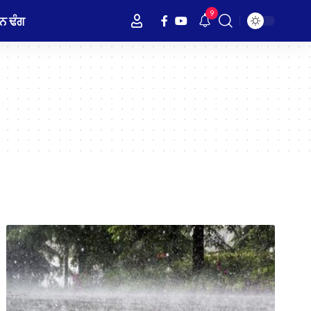
9
ਨ ਢੰਗ