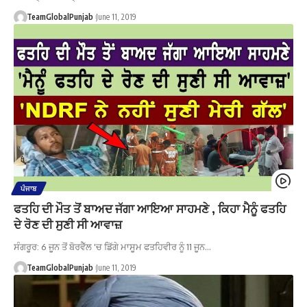
TeamGlobalPunjab
June 11, 2019
ਪੰਜਾਬ
ਫਤਹਿ ਦੀ ਮੌਤ ਤੋਂ ਬਾਅਦ ਜੱਗਾ ਆਇਆ ਸਾਹਮਣੇ , ਕਿਹਾ ਮੈਨੂੰ ਫਤਹਿ
ਦੇ ਰੋਣ ਦੀ ਸੁਣੀ ਸੀ ਆਵਾਜ਼
ਸੰਗਰੂਰ: 6 ਜੂਨ ਤੋਂ ਬੋਰਵੈੱਲ 'ਚ ਡਿੱਗੇ ਮਾਸੂਮ ਫਤਹਿਵੀਰ ਨੂੰ 11 ਜੂਨ…
TeamGlobalPunjab
June 11, 2019