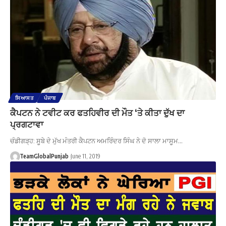
ਸਿਆਸਤ
ਪੰਜਾਬ
ਕੈਪਟਨ ਨੇ ਟਵੀਟ ਕਰ ਫਤਹਿਵੀਰ ਦੀ ਮੌਤ ‘ਤੇ ਕੀਤਾ ਦੁੱਖ ਦਾ
ਪ੍ਰਗਟਾਵਾ
ਚੰਡੀਗੜ੍ਹ: ਸੂਬੇ ਦੇ ਮੁੱਖ ਮੰਤਰੀ ਕੈਪਟਨ ਅਮਰਿੰਦਰ ਸਿੰਘ ਨੇ ਦੋ ਸਾਲਾ ਮਾਸੂਮ…
TeamGlobalPunjab
June 11, 2019