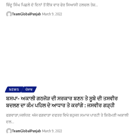
ਬਿੰਦੂ ਸਿੰਘ ਪਿਛਲੇ ਦੋ ਦਿਨਾਂ ਤੋਂ ਇੱਕ ਵਾਰ ਫੇਰ ਸਿਆਸੀ ਹਲਚਲ ਤੇਜ਼…
TeamGlobalPunjab
March 9, 2022
NEWS
ਪੰਜਾਬ
ਬਸਪਾ- ਅਕਾਲੀ ਗਠਜੋੜ ਦੀ ਸਰਕਾਰ ਬਣਨ ਤੇ ਸੂਬੇ ਦੀ ਤਸਵੀਰ
ਬਦਲਣ ਦਾ ਕੰਮ ਪਹਿਲ ਦੇ ਆਧਾਰ ਤੇ ਕਰਾਂਗੇ : ਜਸਵੀਰ ਗੜ੍ਹੀ
ਫਗਵਾੜਾ/ਜਲੰਧਰ: ਅੱਜ ਫਗਵਾੜਾ ਦਫਤਰ ਵਿਖੇ ਬਹੁਜਨ ਸਮਾਜ ਪਾਰਟੀ ਤੇ ਸ਼ਿਰੋਮਣੀ ਅਕਾਲੀ
ਦਲ…
TeamGlobalPunjab
March 9, 2022