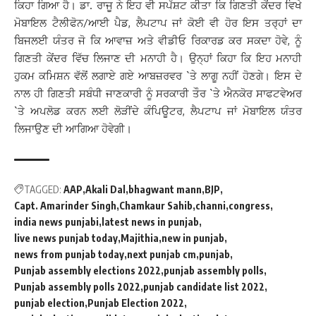
ਕਿਹਾ ਗਿਆ ਹੈ। ਡਾ. ਰਾਜੂ ਨੇ ਇਹ ਵੀ ਸਪੱਸ਼ਟ ਕੀਤਾ ਕਿ ਗਿਣਤੀ ਕੇਂਦਰ ਵਿਖੇ
ਮੋਬਾਇਲ ਟੈਲੀਫੋਨ/ਆਈ ਪੈਡ, ਲੈਪਟਾਪ ਜਾਂ ਕੋਈ ਵੀ ਹੋਰ ਇਸ ਤਰ੍ਹਾਂ ਦਾ
ਬਿਜਲਈ ਯੰਤਰ ਜੋ ਕਿ ਆਵਾਜ਼ ਅਤੇ ਵੀਡੀਓ ਰਿਕਾਰਡ ਕਰ ਸਕਦਾ ਹੋਵੇ, ਨੂੰ
ਗਿਣਤੀ ਕੇਂਦਰ ਵਿੱਚ ਲਿਜਾਣ ਦੀ ਮਨਾਹੀ ਹੈ। ਉਨ੍ਹਾਂ ਕਿਹਾ ਕਿ ਇਹ ਮਨਾਹੀ
ਹੁਕਮ ਕਮਿਸ਼ਨ ਵੱਲੋਂ ਲਗਾਏ ਗਏ ਆਬਜ਼ਰਵਰ `ਤੇ ਲਾਗੂ ਨਹੀਂ ਹੋਣਗੇ। ਇਸ ਦੇ
ਨਾਲ ਹੀ ਗਿਣਤੀ ਸਬੰਧੀ ਜਾਣਕਾਰੀ ਨੂੰ ਸਰਕਾਰੀ ਤੌਰ `ਤੇ ਐਨਕੋਰ ਸਾਫਟਵੇਅਰ
`ਤੇ ਅਪਲੋਡ ਕਰਨ ਲਈ ਲੋੜੀਂਦੇ ਕੰਪਿਊਟਰ, ਲੈਪਟਾਪ ਜਾਂ ਮੋਬਾਇਲ ਯੰਤਰ
ਲਿਜਾਉਣ ਦੀ ਆਗਿਆ ਹੋਵੇਗੀ।
TAGGED:
AAP
Akali Dal
bhagwant mann
BJP
Capt. Amarinder Singh
Chamkaur Sahib
channi
congress
india news punjabi
latest news in punjab
live news punjab today
Majithia
new in punjab
news from punjab today
next punjab cm
punjab
Punjab assembly elections 2022
punjab assembly polls
Punjab assembly polls 2022
punjab candidate list 2022
punjab election
Punjab Election 2022