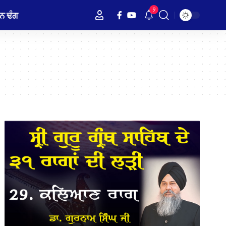
9
ਨ ਢੰਗ