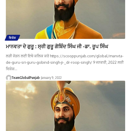
ਵਿਸ਼ੇਸ਼
ਮਾਨਵਤਾ ਦੇ ਗੁਰੂ : ਸ੍ਰੀ ਗੁਰੂ ਗੋਬਿੰਦ ਸਿੰਘ ਜੀ -ਡਾ. ਰੂਪ ਸਿੰਘ
ਲੜੀ ਜੋੜਨ ਲਈ ਇਥੇ ਕਲਿਕ ਕਰੋ https://scooppunjab.com/global/manvta-
de-guru-sri-guru-gobind-singh-ji-_dr-roop-singh/ 9 ਜਨਵਰੀ, 2022 ਲਈ
ਵਿਸ਼ੇਸ਼…
TeamGlobalPunjab
January 9, 2022