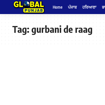
Home
ਪੰਜਾਬ
ਹਰਿਆਣਾ
ਭ
Tag:
gurbani de raag