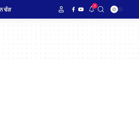
9
ਨ ਢੰਗ