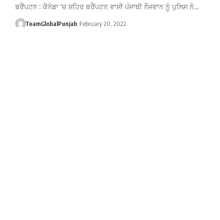
ਬਰੈਂਪਟਨ : ਕੈਨੇਡਾ 'ਚ ਸ਼ਹਿਰ ਬਰੈਂਪਟਨ ਵਾਸੀ ਪੰਜਾਬੀ ਨੌਜਵਾਨ ਨੂੰ ਪੁਲਿਸ ਨੇ…
TeamGlobalPunjab
February 20, 2022