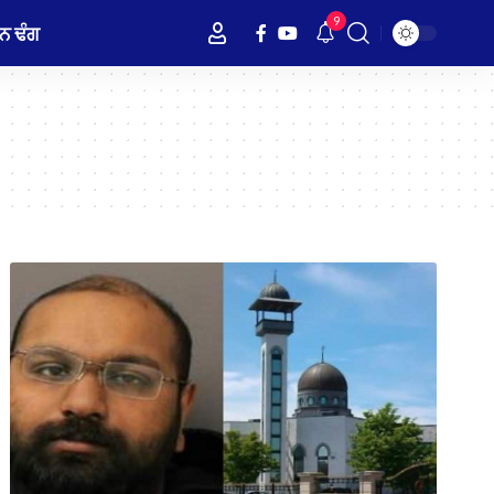
9
ਨ ਢੰਗ