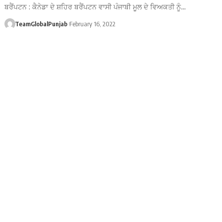
ਬਰੈਂਪਟਨ : ਕੈਨੇਡਾ ਦੇ ਸ਼ਹਿਰ ਬਰੈਂਪਟਨ ਵਾਸੀ ਪੰਜਾਬੀ ਮੂਲ ਦੇ ਵਿਅਕਤੀ ਨੂੰ…
TeamGlobalPunjab
February 16, 2022