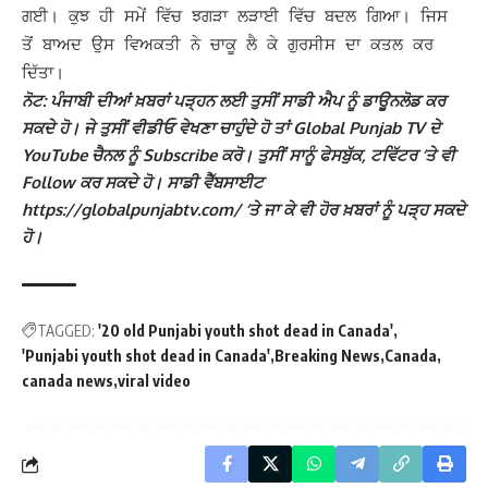
ਗਈ। ਕੁਝ ਹੀ ਸਮੇਂ ਵਿੱਚ ਝਗੜਾ ਲੜਾਈ ਵਿੱਚ ਬਦਲ ਗਿਆ। ਜਿਸ
ਤੋਂ ਬਾਅਦ ਉਸ ਵਿਅਕਤੀ ਨੇ ਚਾਕੂ ਲੈ ਕੇ
ਗੁਰਸੀਸ
ਦਾ ਕਤਲ ਕਰ
ਦਿੱਤਾ।
ਨੋਟ: ਪੰਜਾਬੀ ਦੀਆਂ ਖ਼ਬਰਾਂ ਪੜ੍ਹਨ ਲਈ ਤੁਸੀਂ ਸਾਡੀ ਐਪ ਨੂੰ ਡਾਊਨਲੋਡ ਕਰ
ਸਕਦੇ ਹੋ। ਜੇ ਤੁਸੀਂ ਵੀਡੀਓ ਵੇਖਣਾ ਚਾਹੁੰਦੇ ਹੋ ਤਾਂ Global Punjab TV ਦੇ
YouTube ਚੈਨਲ ਨੂੰ Subscribe ਕਰੋ। ਤੁਸੀਂ ਸਾਨੂੰ ਫੇਸਬੁੱਕ, ਟਵਿੱਟਰ ‘ਤੇ ਵੀ
Follow ਕਰ ਸਕਦੇ ਹੋ। ਸਾਡੀ ਵੈੱਬਸਾਈਟ
https://globalpunjabtv.com/ ‘ਤੇ ਜਾ ਕੇ ਵੀ ਹੋਰ ਖ਼ਬਰਾਂ ਨੂੰ ਪੜ੍ਹ ਸਕਦੇ
ਹੋ।
TAGGED:
'20 old Punjabi youth shot dead in Canada'
'Punjabi youth shot dead in Canada'
Breaking News
Canada
canada news
viral video