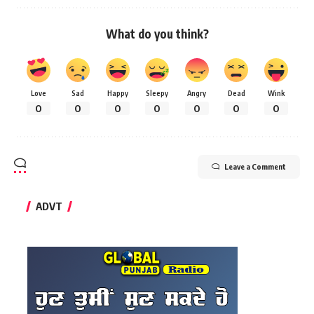
What do you think?
Love
Sad
Happy
Sleepy
Angry
Dead
Wink
0
0
0
0
0
0
0
Leave a Comment
ADVT