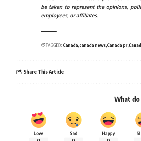
be taken to represent the opinions, polic
employees, or affiliates.
TAGGED:
Canada
canada news
Canada pr
Canad
Share This Article
What do 
Love
Sad
Happy
S
0
0
0