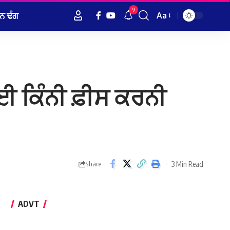
9
ਨ ਢੰਗ
Aa
Font
Resizer
ਲਈ ਕਿੰਨੀ ਫ਼ੀਸ ਕਰਨੀ
3 Min Read
Share
ADVT