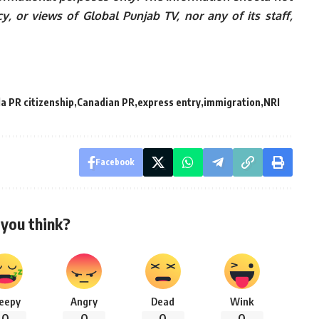
y, or views of Global Punjab TV, nor any of its staff,
a PR citizenship
Canadian PR
express entry
immigration
NRI
Facebook
you think?
leepy
Angry
Dead
Wink
0
0
0
0