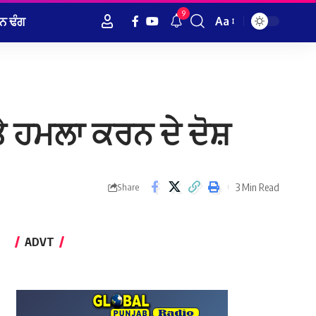
9
ਨ ਢੰਗ
Aa
Font
Resizer
ੇ ਹਮਲਾ ਕਰਨ ਦੇ ਦੋਸ਼
3 Min Read
Share
ADVT