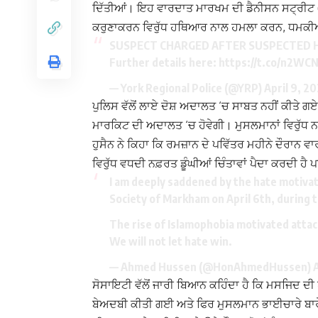
ਦਿੱਤੀਆਂ। ਇਹ ਵਾਰਦਾਤ ਮਾਰਖਮ ਦੀ ਡੈਨੀਸਨ ਸਟ੍ਰੀਟ 
ਕਰੁਣਾਕਰਨ ਵਿਰੁੱਧ ਹਥਿਆਰ ਨਾਲ ਹਮਲਾ ਕਰਨ, ਧਮਕੀਆ
SUSPECT CHARGED AFTER SUSPECTED 
Further details here:
https://t.co/n2WC
— York Regional Police (@YRP)
April 9, 2
ਪੁਲਿਸ ਵੱਲੋਂ ਲਾਏ ਦੋਸ਼ ਅਦਾਲਤ ‘ਚ ਸਾਬਤ ਨਹੀਂ ਕੀਤੇ ਗ
ਮਾਰਕਿਟ ਦੀ ਅਦਾਲਤ ‘ਚ ਹੋਵੇਗੀ। ਮੁਸਲਮਾਨਾਂ ਵਿਰੁੱਧ 
ਹੁਸੈਨ ਨੇ ਕਿਹਾ ਕਿ ਰਮਜ਼ਾਨ ਦੇ ਪਵਿੱਤਰ ਮਹੀਨੇ ਦੌਰਾਨ ਵਾਰ
ਵਿਰੁੱਧ ਵਧਦੀ ਨਫ਼ਰਤ ਡੂੰਘੀਆਂ ਚਿੰਤਾਵਾਂ ਪੈਦਾ ਕਰਦੀ ਹੈ 
I am deeply saddened by the hate motivate
Society of Markham on April 6th, during
The rise of Islamophobia motivated attac
We will not let hate win.
— Ahmed Hussen (@HonAhmedHussen)
A
ਸੋਸਾਇਟੀ ਵੱਲੋਂ ਜਾਰੀ ਬਿਆਨ ਕਹਿੰਦਾ ਹੈ ਕਿ ਮਸਜਿਦ ਦੀ ਪਾ
ਬੇਅਦਬੀ ਕੀਤੀ ਗਈ ਅਤੇ ਫਿਰ ਮੁਸਲਮਾਨ ਭਾਈਚਾਰੇ ਬਾਰੇ