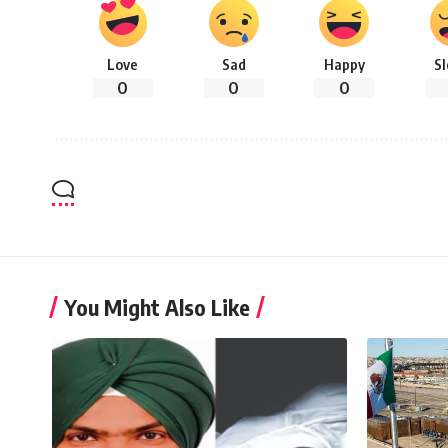
Love
Sad
Happy
S
0
0
0
You Might Also Like