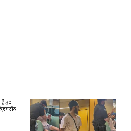
ਨੂੰ ਮੁੜ
 ਕ੍ਰਿਸਟੀਨ