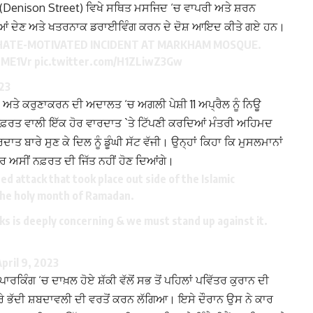
(Denison Street) ਵਿਖੇ ਸਥਿਤ ਮਸਜਿਦ ‘ਚ ਵਾਪਰੀ ਅਤੇ ਸ਼ਰਨ
ਂ ਦੇਣ ਅਤੇ ਖਤਰਨਾਕ ਡਰਾਈਵਿੰਗ ਕਰਨ ਦੇ ਦੋਸ਼ ਆਇਦ ਕੀਤੇ ਗਏ ਹਨ।
HATE-MOTIVATED INCIDENT AT MARKHAM MOSQUE.
NME1Vr
pic.twitter.com/H1ZLiwZ3Gw
023
ਏ ਅਤੇ ਕਰੁਣਾਕਰਨ ਦੀ ਅਦਾਲਤ ‘ਚ ਅਗਲੀ ਪੇਸ਼ੀ 11 ਅਪ੍ਰੈਲ ਨੂੰ ਨਿਊ
ਨਫ਼ਰਤ ਵਾਲੀ ਇੱਕ ਹੋਰ ਵਾਰਦਾਤ `ਤੇ ਟਿੱਪਣੀ ਕਰਦਿਆਂ ਮੰਤਰੀ ਅਹਿਮਦ
ਦਾਤ ਬਾਰੇ ਸੁਣ ਕੇ ਦਿਲ ਨੂੰ ਡੂੰਘੀ ਸੱਟ ਵੱਜੀ। ਉਨ੍ਹਾਂ ਕਿਹਾ ਕਿ ਮੁਸਲਮਾਨਾਂ
ਪਰ ਅਸੀਂ ਨਫ਼ਰਤ ਦੀ ਜਿੱਤ ਨਹੀਂ ਹੋਣ ਦਿਆਂਗੇ।
d attack that took place out side of the Islamic
 the holy month of Ramadan.
ks is deeply concerning & we must stand up against it.
pril 9, 2023
ਰਕਿੰਗ ‘ਚ ਦਾਖ਼ਲ ਹੋਏ ਸ਼ੱਕੀ ਵੱਲੋਂ ਸਭ ਤੋਂ ਪਹਿਲਾਂ ਪਵਿੱਤਰ ਕੁਰਾਨ ਦੀ
 ਭੱਦੀ ਸ਼ਬਦਾਵਲੀ ਦੀ ਵਰਤੋਂ ਕਰਨ ਲੱਗਿਆ। ਇਸੇ ਦੌਰਾਨ ਉਸ ਨੇ ਕਾਰ