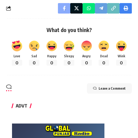
What do you think?
Love
Sad
Happy
Sleepy
Angry
Dead
Wink
0
0
0
0
0
0
0
Leave a Comment
ADVT