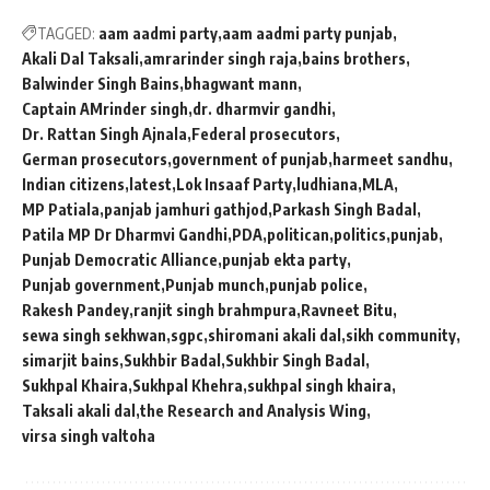
TAGGED:
aam aadmi party
aam aadmi party punjab
Akali Dal Taksali
amrarinder singh raja
bains brothers
Balwinder Singh Bains
bhagwant mann
Captain AMrinder singh
dr. dharmvir gandhi
Dr. Rattan Singh Ajnala
Federal prosecutors
German prosecutors
government of punjab
harmeet sandhu
Indian citizens
latest
Lok Insaaf Party
ludhiana
MLA
MP Patiala
panjab jamhuri gathjod
Parkash Singh Badal
Patila MP Dr Dharmvi Gandhi
PDA
politican
politics
punjab
Punjab Democratic Alliance
punjab ekta party
Punjab government
Punjab munch
punjab police
Rakesh Pandey
ranjit singh brahmpura
Ravneet Bitu
sewa singh sekhwan
sgpc
shiromani akali dal
sikh community
simarjit bains
Sukhbir Badal
Sukhbir Singh Badal
Sukhpal Khaira
Sukhpal Khehra
sukhpal singh khaira
Taksali akali dal
the Research and Analysis Wing
virsa singh valtoha