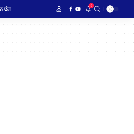
9
ਨ ਢੰਗ