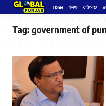
Home
ਪੰਜਾਬ
ਹਰਿਆਣਾ
ਭ
Tag:
government of pun