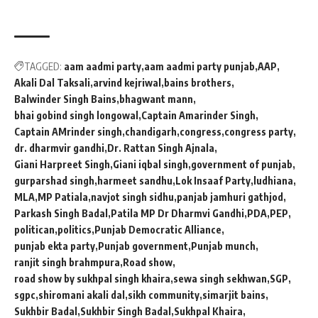
TAGGED:
aam aadmi party
aam aadmi party punjab
AAP
Akali Dal Taksali
arvind kejriwal
bains brothers
Balwinder Singh Bains
bhagwant mann
bhai gobind singh longowal
Captain Amarinder Singh
Captain AMrinder singh
chandigarh
congress
congress party
dr. dharmvir gandhi
Dr. Rattan Singh Ajnala
Giani Harpreet Singh
Giani iqbal singh
government of punjab
gurparshad singh
harmeet sandhu
Lok Insaaf Party
ludhiana
MLA
MP Patiala
navjot singh sidhu
panjab jamhuri gathjod
Parkash Singh Badal
Patila MP Dr Dharmvi Gandhi
PDA
PEP
politican
politics
Punjab Democratic Alliance
punjab ekta party
Punjab government
Punjab munch
ranjit singh brahmpura
Road show
road show by sukhpal singh khaira
sewa singh sekhwan
SGP
sgpc
shiromani akali dal
sikh community
simarjit bains
Sukhbir Badal
Sukhbir Singh Badal
Sukhpal Khaira