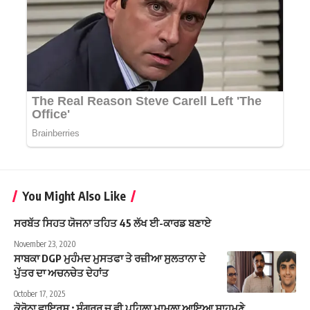
You Might Also Like
ਸਰਬੱਤ ਸਿਹਤ ਯੋਜਨਾ ਤਹਿਤ 45 ਲੱਖ ਈ-ਕਾਰਡ ਬਣਾਏ
November 23, 2020
ਸਾਬਕਾ DGP ਮੁਹੰਮਦ ਮੁਸਤਫਾ ਤੇ ਰਜ਼ੀਆ ਸੁਲਤਾਨਾ ਦੇ
ਪੁੱਤਰ ਦਾ ਅਚਨਚੇਤ ਦੇਹਾਂਤ
October 17, 2025
ਕੋਰੋਨਾ ਵਾਇਰਸ : ਸੰਗਰੂਰ ਚ ਵੀ ਪਹਿਲਾ ਮਾਮਲਾ ਆਇਆ ਸਾਹਮਣੇ