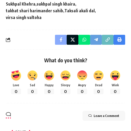
Sukhpal Khehra
sukhpal singh khaira
takhat shari harimander sahib
Taksali akali dal
virsa singh valtoha
What do you think?
Love
Sad
Happy
Sleepy
Angry
Dead
Wink
0
0
0
0
0
0
0
Leave a Comment