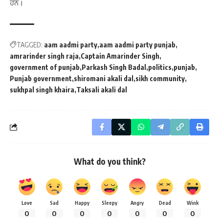
ਹਨ।
TAGGED:
aam aadmi party
aam aadmi party punjab
amrarinder singh raja
Captain Amarinder Singh
government of punjab
Parkash Singh Badal
politics
punjab
Punjab government
shiromani akali dal
sikh community
sukhpal singh khaira
Taksali akali dal
What do you think?
Love
Sad
Happy
Sleepy
Angry
Dead
Wink
0
0
0
0
0
0
0