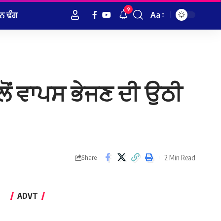
9
ਨ ਢੰਗ
Aa
Font
Resizer
ਲੋਂ ਵਾਪਸ ਭੇਜਣ ਦੀ ਉਠੀ
2 Min Read
Share
ADVT