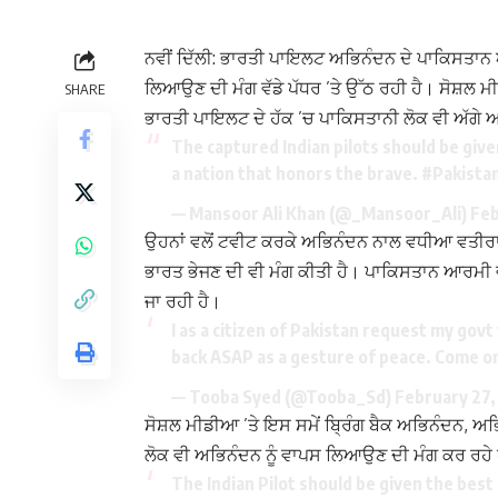
ਨਵੀਂ ਦਿੱਲੀ: ਭਾਰਤੀ ਪਾਇਲਟ ਅਭਿਨੰਦਨ ਦੇ ਪਾਕਿਸਤਾਨ ਆ
ਲਿਆਉਣ ਦੀ ਮੰਗ ਵੱਡੇ ਪੱਧਰ ’ਤੇ ਉੱਠ ਰਹੀ ਹੈ। ਸੋਸ਼ਲ ਮੀ
SHARE
ਭਾਰਤੀ ਪਾਇਲਟ ਦੇ ਹੱਕ ’ਚ ਪਾਕਿਸਤਾਨੀ ਲੋਕ ਵੀ ਅੱਗੇ 
The captured Indian pilots should be give
a nation that honors the brave.
#Pakista
— Mansoor Ali Khan (@_Mansoor_Ali)
Feb
ਉਹਨਾਂ ਵਲੋਂ ਟਵੀਟ ਕਰਕੇ ਅਭਿਨੰਦਨ ਨਾਲ ਵਧੀਆ ਵਤੀਰ
ਭਾਰਤ ਭੇਜਣ ਦੀ ਵੀ ਮੰਗ ਕੀਤੀ ਹੈ। ਪਾਕਿਸਤਾਨ ਆਰਮੀ 
ਜਾ ਰਹੀ ਹੈ।
I as a citizen of Pakistan request my govt
back ASAP as a gesture of peace. Come on
— Tooba Syed (@Tooba_Sd)
February 27,
ਸੋਸ਼ਲ ਮੀਡੀਆ ’ਤੇ ਇਸ ਸਮੇਂ ਬ੍ਰਿੰਗ ਬੈਕ ਅਭਿਨੰਦਨ, ਅਭਿਨ
ਲੋਕ ਵੀ ਅਭਿਨੰਦਨ ਨੂੰ ਵਾਪਸ ਲਿਆਉਣ ਦੀ ਮੰਗ ਕਰ ਰਹ
The Indian Pilot should be given the best