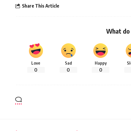
Share This Article
What do 
Love
Sad
Happy
S
0
0
0