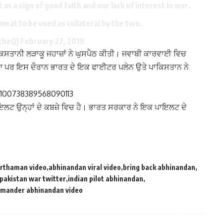
 as a sign of good faith and our lack of interest in war.
 meat to be used as collateral by the two.
otheQ)
February 27, 2019
ਿਸਤਾਨੀ ਲੜਾਕੂ ਜਹਾਜ਼ਾਂ ਨੇ ਘੁਸਪੈਠ ਕੀਤੀ। ਜਵਾਬੀ ਕਾਰਵਾਈ ਵਿਚ
ਟਿਆ ਪਰ ਇਸ ਦੌਰਾਨ ਭਾਰਤ ਦੇ ਇਕ ਫਾਈਟਰ ਪਲੇਨ ਉਤੇ ਪਾਕਿਸਤਾਨ ਨੇ
1100738389568090113
ਲਟ ਉਨ੍ਹਾਂ ਦੇ ਕਬਜ਼ੇ ਵਿਚ ਹੈ। ਭਾਰਤ ਸਰਕਾਰ ਨੇ ਇਕ ਪਾਇਲਟ ਦੇ
rthaman video
abhinandan viral video
bring back abhinandan
 pakistan war twitter
indian pilot abhinandan
mander abhinandan video