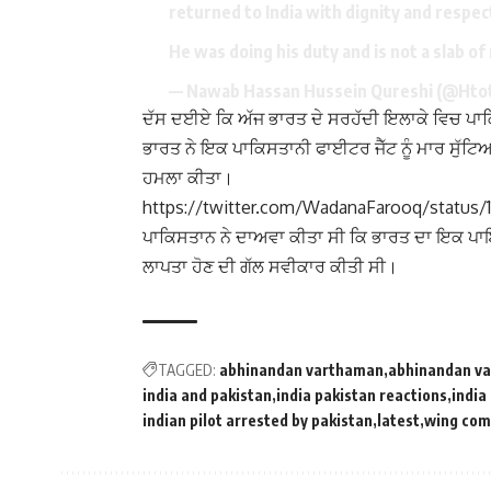
returned to India with dignity and respect
He was doing his duty and is not a slab of
— Nawab Hassan Hussein Qureshi (@Ht
ਦੱਸ ਦਈਏ ਕਿ ਅੱਜ ਭਾਰਤ ਦੇ ਸਰਹੱਦੀ ਇਲਾਕੇ ਵਿਚ ਪਾਕ
ਭਾਰਤ ਨੇ ਇਕ ਪਾਕਿਸਤਾਨੀ ਫਾਈਟਰ ਜੈੱਟ ਨੂੰ ਮਾਰ ਸੁੱ
ਹਮਲਾ ਕੀਤਾ।
https://twitter.com/WadanaFarooq/status/
ਪਾਕਿਸਤਾਨ ਨੇ ਦਾਅਵਾ ਕੀਤਾ ਸੀ ਕਿ ਭਾਰਤ ਦਾ ਇਕ ਪਾਇ
ਲਾਪਤਾ ਹੋਣ ਦੀ ਗੱਲ ਸਵੀਕਾਰ ਕੀਤੀ ਸੀ।
TAGGED:
abhinandan varthaman
abhinandan va
india and pakistan
india pakistan reactions
india
indian pilot arrested by pakistan
latest
wing com