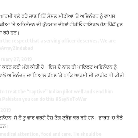
ਰਮੀ ਵਲੋਂ ਫੜੇ ਜਾਣ ਪਿੱਛੋਂ ਸੋਸ਼ਲ ਮੀਡੀਆ ’ਤੇ ਅਭਿਨੰਦਨ ਨੂੰ ਵਾਪਸ
ਡੀਆ ’ਤੇ ਅਭਿਨੰਦਨ ਦੀ ਕੁੱਟਮਾਰ ਦੀਆਂ ਵੀਡੀਓ ਵਾਇਰਲ ਹੋਣ ਪਿੱਛੋਂ ਹੁਣ
ਆ ਰਹੇ ਹਨ।
n the respect that a serving officer deserves. We are
nArmyZindabad
ruary 27, 2019
ਾ ਕਰਨ ਲਈ ਮੰਗ ਕੀਤੀ ਹੈ। ਇਸ ਦੇ ਨਾਲ ਹੀ ਪਾਇਲਟ ਅਭਿਨੰਦਨ ਨੂੰ
ਵਲੋਂ ਅਭਿਨੰਦਨ ਦਾ ਖ਼ਿਆਲ ਰੱਖਣ ’ਤੇ ਪਾਕਿ ਆਰਮੀ ਦੀ ਤਾਰੀਫ਼ ਵੀ ਕੀਤੀ
 to treat the “captive” Indian pilot well and send him
 Pakistan you can do this
#SayNoToWar
 2019
ੰਦਨ, ਸੇ ਨੋ ਟੂ ਵਾਰ ਵਰਗੇ ਹੈਸ਼ ਟੈਗ ਟ੍ਰੈਂਡ ਕਰ ਰਹੇ ਹਨ। ਭਾਰਤ ’ਚ ਬੈਠੇ
ੇ ਹਨ।
 medical attention, food and care. He should be