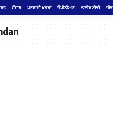
ਾਰਤ
ਸੰਸਾਰ
ਪਰਵਾਸੀ-ਖ਼ਬਰਾਂ
ਓਪੀਨੀਅਨ
ਲਾਈਵ ਟੀਵੀ
ਜੀਵ
andan