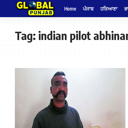
Home
ਪੰਜਾਬ
ਹਰਿਆਣਾ
ਭ
Tag:
indian pilot abhin