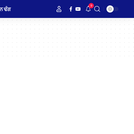
9
ਨ ਢੰਗ