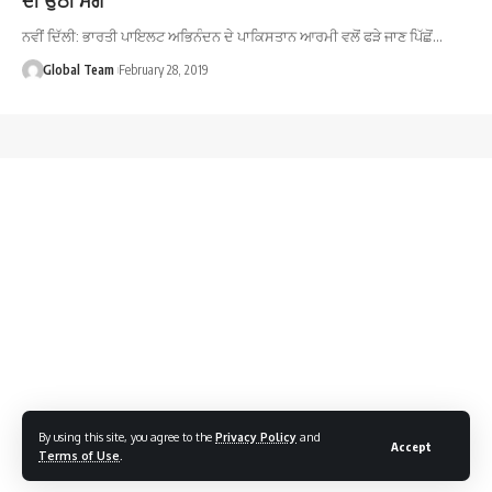
ਨਵੀਂ ਦਿੱਲੀ: ਭਾਰਤੀ ਪਾਇਲਟ ਅਭਿਨੰਦਨ ਦੇ ਪਾਕਿਸਤਾਨ ਆਰਮੀ ਵਲੋਂ ਫੜੇ ਜਾਣ ਪਿੱਛੋਂ…
Global Team
February 28, 2019
By using this site, you agree to the
Privacy Policy
and
Accept
Terms of Use
.