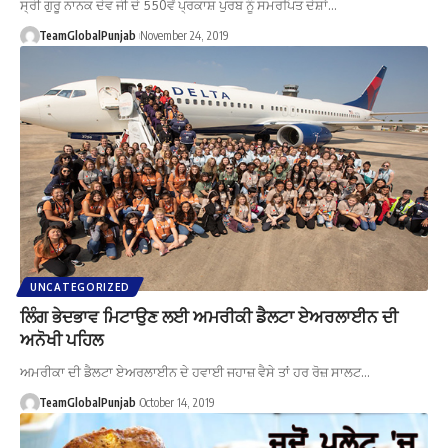
ਸ੍ਰੀ ਗੁਰੂ ਨਾਨਕ ਦੇਵ ਜੀ ਦੇ 550ਵੇਂ ਪ੍ਰਕਾਸ਼ ਪੁਰਬ ਨੂੰ ਸਮਰਪਿਤ ਦੇਸ਼ਾਂ…
TeamGlobalPunjab
November 24, 2019
UNCATEGORIZED
ਲਿੰਗ ਭੇਦਭਾਵ ਮਿਟਾਉਣ ਲਈ ਅਮਰੀਕੀ ਡੈਲਟਾ ਏਅਰਲਾਈਨ ਦੀ
ਅਨੋਖੀ ਪਹਿਲ
ਅਮਰੀਕਾ ਦੀ ਡੈਲਟਾ ਏਅਰਲਾਈਨ ਦੇ ਹਵਾਈ ਜਹਾਜ਼ ਵੈਸੇ ਤਾਂ ਹਰ ਰੋਜ਼ ਸਾਲਟ…
TeamGlobalPunjab
October 14, 2019