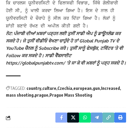
ਕਿ ਚਾਰਲਸ ਯੂਨੀਵਰਸਿਟੀ ਦੇ ਫਿਲਾਸਫੀ ਵਿਭਾਗ, ਜਿੱਥੇ ਗੋਲੀਬਾਰੀ
ਹੋਈ ਸੀ, ਨੂੰ ਖਾਲੀ ਕਰਵਾ ਲਿਆ ਗਿਆ ਹੈ।
ਇਸ ਦੇ ਨਾਲ ਹੀ
ਯੂਨੀਵਰਸਿਟੀ ਦੇ ਚੌਰਾਹੇ ਨੂੰ ਸੀਲ ਕਰ ਦਿੱਤਾ ਗਿਆ ਹੈ। ਲੋਕਾਂ ਨੂੰ
ਸ਼ਾਂਤੀ ਬਣਾਏ ਰੱਖਣ ਦੀ ਅਪੀਲ ਕੀਤੀ ਗਈ ਹੈ।
ਨੋਟ: ਪੰਜਾਬੀ ਦੀਆਂ ਖ਼ਬਰਾਂ ਪੜ੍ਹਨ ਲਈ ਤੁਸੀਂ ਸਾਡੀ ਐਪ ਨੂੰ ਡਾਊਨਲੋਡ ਕਰ
ਸਕਦੇ ਹੋ। ਜੇ ਤੁਸੀਂ ਵੀਡੀਓ ਵੇਖਣਾ ਚਾਹੁੰਦੇ ਹੋ ਤਾਂ Global Punjab TV ਦੇ
YouTube ਚੈਨਲ ਨੂੰ Subscribe ਕਰੋ। ਤੁਸੀਂ ਸਾਨੂੰ ਫੇਸਬੁੱਕ, ਟਵਿੱਟਰ ‘ਤੇ ਵੀ
Follow ਕਰ ਸਕਦੇ ਹੋ। ਸਾਡੀ ਵੈੱਬਸਾਈਟ
https://globalpunjabtv.com/ ‘ਤੇ ਜਾ ਕੇ ਵੀ ਖ਼ਬਰਾਂ ਨੂੰ ਪੜ੍ਹ ਸਕਦੇ ਹੋ।
TAGGED:
country
culture
Czechia
european
gun
Increased
mass shooting
prague
Prague Mass Shooting