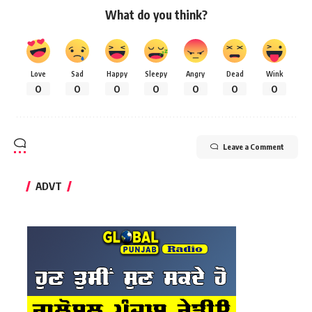
What do you think?
Love
Sad
Happy
Sleepy
Angry
Dead
Wink
0
0
0
0
0
0
0
Leave a Comment
ADVT