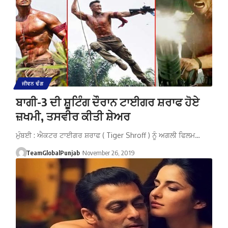
ਜੀਵਨ ਢੰਗ
ਬਾਗੀ-3 ਦੀ ਸ਼ੂਟਿੰਗ ਦੌਰਾਨ ਟਾਈਗਰ ਸ਼ਰਾਫ ਹੋਏ
ਜ਼ਖਮੀ, ਤਸਵੀਰ ਕੀਤੀ ਸ਼ੇਅਰ
ਮੁੰਬਈ : ਐਕਟਰ ਟਾਈਗਰ ਸ਼ਰਾਫ ( Tiger Shroff ) ਨੂੰ ਅਗਲੀ ਫਿਲਮ…
TeamGlobalPunjab
November 26, 2019