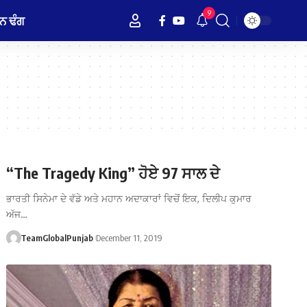
9
ਨ ਢੰਗ
“The Tragedy King” ਹੋਏ 97 ਸਾਲ ਦੇ
ਭਾਰਤੀ ਸਿਨੇਮਾ ਦੇ ਵੱਡੇ ਅਤੇ ਮਹਾਨ ਅਦਾਕਾਰਾਂ ਵਿਚੋਂ ਇਕ, ਦਿਲੀਪ ਕੁਮਾਰ
ਅੱਜ…
TeamGlobalPunjab
December 11, 2019