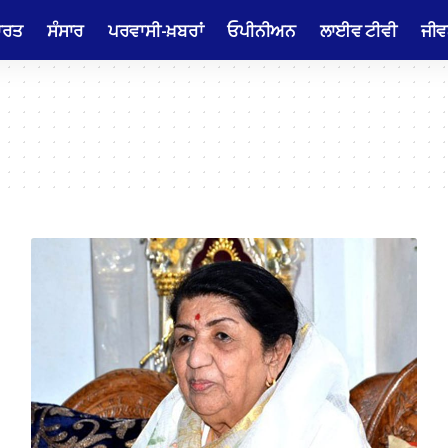
ਾਰਤ
ਸੰਸਾਰ
ਪਰਵਾਸੀ-ਖ਼ਬਰਾਂ
ਓਪੀਨੀਅਨ
ਲਾਈਵ ਟੀਵੀ
ਜੀਵ