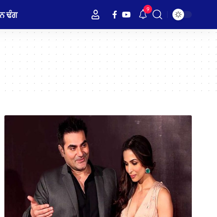
9
ਨ ਢੰਗ