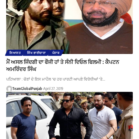
ਸਿਆਸਤ
ਸਿੱਖ ਭਾਈਚਾਰਾ
ਪੰਜਾਬ
ਮੈਂ ਅਸਲ ਜਿੰਦਗੀ ਦਾ ਫੌਜੀ ਹਾਂ ਤੇ ਸੰਨੀ ਦਿਓਲ ਫਿਲਮੀ : ਕੈਪਟਨ
ਅਮਰਿੰਦਰ ਸਿੰਘ
ਪਟਿਆਲਾ : ਚੋਣਾਂ ਦੇ ਇਸ ਮਾਹੌਲ 'ਚ ਹਰ ਪਾਰਟੀ ਆਪਣੇ ਵਿਰੋਧੀਆਂ 'ਤੇ…
TeamGlobalPunjab
April 27, 2019