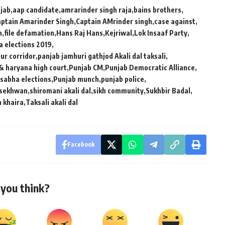
jab
aap candidate
amrarinder singh raja
bains brothers
ptain Amarinder Singh
Captain AMrinder singh
case against
n
file defamation
Hans Raj Hans
Kejriwal
Lok Insaaf Party
 elections 2019
ur corridor
panjab jamhuri gathjod Akali dal taksali
& haryana high court
Punjab CM
Punjab Democratic Alliance
 sabha elections
Punjab munch
punjab police
 sekhwan
shiromani akali dal
sikh community
Sukhbir Badal
h khaira
Taksali akali dal
Facebook
you think?