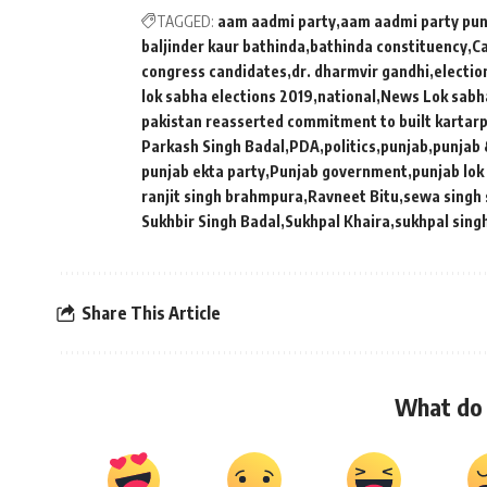
TAGGED:
aam aadmi party
aam aadmi party pun
baljinder kaur bathinda
bathinda constituency
Ca
congress candidates
dr. dharmvir gandhi
electio
lok sabha elections 2019
national
News Lok sabha
pakistan reasserted commitment to built kartarp
Parkash Singh Badal
PDA
politics
punjab
punjab 
punjab ekta party
Punjab government
punjab lok
ranjit singh brahmpura
Ravneet Bitu
sewa singh
Sukhbir Singh Badal
Sukhpal Khaira
sukhpal sing
Share This Article
What do 