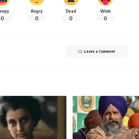
leepy
Angry
Dead
Wink
0
0
0
0
Leave a Comment