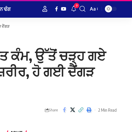
9
ਨ ਢੰਗ
Aa
Font
Resizer
ੜ ਦੈਂਗੜ
ਤ ਕੰਮ, ਉੱਤੋਂ ਚੜ੍ਹ ਗਏ
 ਸ਼ਰੀਰ, ਹੋ ਗਈ ਦੈਂਗੜ
2 Min Read
Share