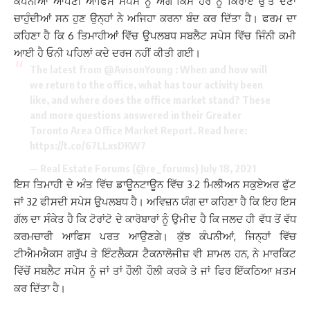
ਕੰਪਨੀਆਂ ਆਪਣੀ ਆਫਿਸ ਸਪੇਸ ਨੂੰ ਅੱਗੇ ਕਿਸੇ ਹੋਰ ਨੂੰ ਕਿਰਾਏ ਉੱਤੇ ਦੇਣਾ
ਚਾਹੁੰਦੀਆਂ ਸਨ ਹੁਣ ਉਨ੍ਹਾਂ ਨੇ ਅਜਿਹਾ ਕਰਨਾ ਬੰਦ ਕਰ ਦਿੱਤਾ ਹੈ। ਫਰਮ ਦਾ
ਕਹਿਣਾ ਹੈ ਕਿ 6 ਤਿਮਾਹੀਆਂ ਵਿੱਚ ਉਪਲਬਧ ਸਬਲੈਟ ਸਪੇਸ ਵਿੱਚ ਜਿੰਨੀ ਕਮੀ
ਆਈ ਹੈ ਓਨੀ ਪਹਿਲਾਂ ਕਦੇ ਦਰਜ ਨਹੀਂ ਕੀਤੀ ਗਈ।
The latest from
@AvisonYoung
: When and how will
we return to the office, what has tour activity been
like, and where does the office market stand? These
and more questions answered in their Greater
Toronto Area Office Market Report. Read here:
https://t.co/67LLxsDKW7
— Real Estate Forums (@re_forums)
July 18, 2021
ਇਸ ਤਿਮਾਹੀ ਦੇ ਅੰਤ ਵਿੱਚ ਡਾਊਨਟਾਊਨ ਵਿੱਚ 3·2 ਮਿਲੀਅਨ ਸਕੁਏਅਰ ਫੁੱਟ
ਜਾਂ 32 ਫੀਸਦੀ ਸਪੇਸ ਉਪਲਬਧ ਹੈ। ਅਵਿਜ਼ਨ ਯੰਗ ਦਾ ਕਹਿਣਾ ਹੈ ਕਿ ਇਹ ਇਸ
ਗੱਲ ਦਾ ਸੰਕੇਤ ਹੈ ਕਿ ਟੋਰਾਂਟੋ ਦੇ ਕਾਰੋਬਾਰਾਂ ਨੂੰ ਉਮੀਦ ਹੈ ਕਿ ਜਲਦ ਹੀ ਵੱਧ ਤੋਂ ਵੱਧ
ਕਰਮਚਾਰੀ ਆਫਿਸ ਪਰਤ ਆਉਣਗੇ। ਕੁੱਝ ਕੰਪਨੀਆਂ, ਜਿਨ੍ਹਾਂ ਵਿੱਚ
ਟੀਐਮਐਕਸ ਗਰੁੱਪ ਤੇ ਇੰਟਲੈਕਸ ਟੈਕਨਾਲੋਜੀਜ਼ ਵੀ ਸ਼ਾਮਲ ਹਨ, ਨੇ ਮਾਰਕਿਟ
ਵਿੱਚੋਂ ਸਬਲੈਟ ਸਪੇਸ ਨੂੰ ਜਾਂ ਤਾਂ ਹੌਲੀ ਹੌਲੀ ਕਰਕੇ ਤੇ ਜਾਂ ਫਿਰ ਇੱਕਠਿਆ ਖ਼ਤਮ
ਕਰ ਦਿੱਤਾ ਹੈ।