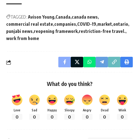
TAGGED:
Avison Young
Canada
canada news
commercial real estate
companies
COVID-19
market
ontario
punjabi news
reopening framework
restriction-free travel.
work from home
What do you think?
Love
Sad
Happy
Sleepy
Angry
Dead
Wink
0
0
0
0
0
0
0