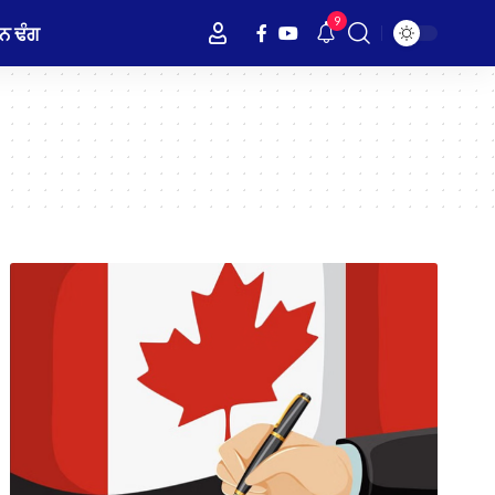
9
ਨ ਢੰਗ