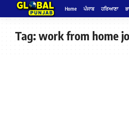
Home
ਪੰਜਾਬ
ਹਰਿਆਣਾ
ਭ
Tag:
work from home j