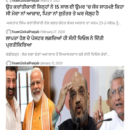
TeamGlobalPunjab
March 9, 2022
ਉਹ ਕਰਾਂਤੀਕਾਰੀ ਜਿਨ੍ਹਾਂ ਨੇ 15 ਸਾਲ ਦੀ ਉਮਰ ‘ਚ ਜੱਜ ਸਾਹਮਣੇ ਕਿਹਾ
ਸੀ ਮੇਰਾ ਨਾਂ ਆਜ਼ਾਦ, ਪਿਤਾ ਨਾਂ ਸੁਤੰਤਰ ਤੇ ਘਰ ਜੇਲ਼੍ਹ ਹੈ
-ਅਵਤਾਰ ਸਿੰਘ ਕਰਾਂਤੀਕਾਰੀ ਦੇਸ਼ ਭਗਤ ਚੰਦਰ ਸ਼ੇਖਰ ਆਜ਼ਾਦ ਦਾ ਜਨਮ 23-2-1906 ਨੂੰ…
TeamGlobalPunjab
February 27, 2020
ਲਾਪਤਾ ਹੋਣ ਦੇ ਪੋਸਟਰ ਲਗਦਿਆਂ ਹੀ ਸੰਨੀ ਦਿਓਲ ਨੇ ਦਿੱਤੀ
ਪ੍ਰਤੀਕਿਰਿਆ
ਚੰਡੀਗੜ੍ਹ : ਲੋਕ ਸਭਾ ਚੋਣਾਂ ਅਦਾਕਾਰ ਤੋਂ ਸਿਆਸਤਦਾਨ ਬਣੇ ਸੰਨੀ ਦਿਓਲ ਚੋਣਾਂ…
TeamGlobalPunjab
January 13, 2020