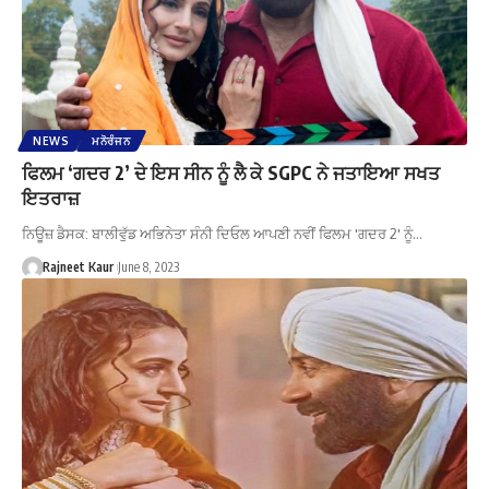
NEWS
ਮਨੋਰੰਜਨ
ਫਿਲਮ ‘ਗਦਰ 2’ ਦੇ ਇਸ ਸੀਨ ਨੂੰ ਲੈ ਕੇ SGPC ਨੇ ਜਤਾਇਆ ਸਖਤ
ਇਤਰਾਜ਼
ਨਿਊਜ਼ ਡੈਸਕ: ਬਾਲੀਵੁੱਡ ਅਭਿਨੇਤਾ ਸੰਨੀ ਦਿਓਲ ਆਪਣੀ ਨਵੀਂ ਫਿਲਮ 'ਗਦਰ 2' ਨੂੰ…
Rajneet Kaur
June 8, 2023