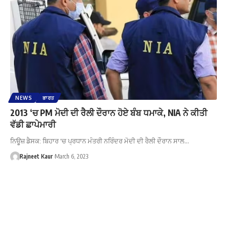
NEWS
ਭਾਰਤ
2013 ‘ਚ PM ਮੋਦੀ ਦੀ ਰੈਲੀ ਦੌਰਾਨ ਹੋਏ ਬੰਬ ਧਮਾਕੇ, NIA ਨੇ ਕੀਤੀ
ਵੱਡੀ ਛਾਪੇਮਾਰੀ
ਨਿਊਜ਼ ਡੈਸਕ: ਬਿਹਾਰ 'ਚ ਪ੍ਰਧਾਨ ਮੰਤਰੀ ਨਰਿੰਦਰ ਮੋਦੀ ਦੀ ਰੈਲੀ ਦੌਰਾਨ ਸਾਲ…
Rajneet Kaur
March 6, 2023