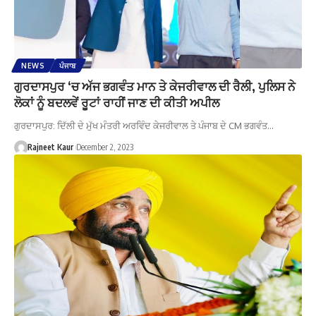
NEWS
ਪੰਜਾਬ
ਗੁਰਦਾਸਪੁਰ ‘ਚ ਅੱਜ ਭਗਵੰਤ ਮਾਨ ਤੇ ਕੇਜਰੀਵਾਲ ਦੀ ਰੈਲੀ, ਪੁਲਿਸ ਨੇ
ਲੋਕਾਂ ਨੂੰ ਬਦਲਵੇਂ ਰੂਟਾਂ ਰਾਹੀਂ ਜਾਣ ਦੀ ਕੀਤੀ ਅਪੀਲ
ਗੁਰਦਾਸਪੁਰ: ਦਿੱਲੀ ਦੇ ਮੁੱਖ ਮੰਤਰੀ ਅਰਵਿੰਦ ਕੇਜਰੀਵਾਲ ਤੇ ਪੰਜਾਬ ਦੇ CM ਭਗਵੰਤ…
Rajneet Kaur
December 2, 2023