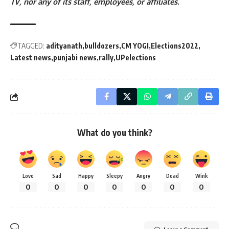
TV, nor any of its staff, employees, or affiliates.
TAGGED:
adityanath
bulldozers
CM YOGI
Elections2022
Latest news
punjabi news
rally
UPelections
What do you think?
Love
Sad
Happy
Sleepy
Angry
Dead
Wink
0
0
0
0
0
0
0