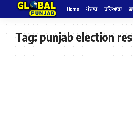
Home
ਪੰਜਾਬ
ਹਰਿਆਣਾ
ਭ
Tag:
punjab election re