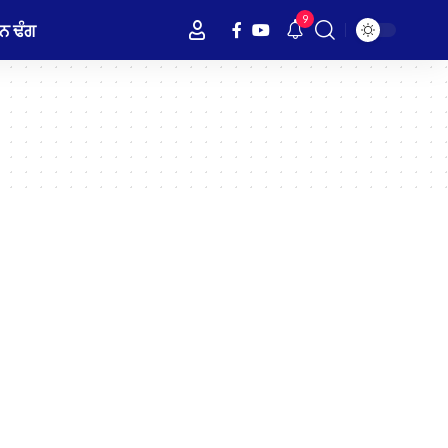
9
ਨ ਢੰਗ