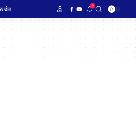
9
ਨ ਢੰਗ