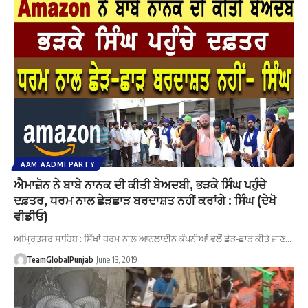
AAM AADMI PARTY
ਐਮਾਜ਼ੋਨ ਨੇ ਬਾਬੇ ਨਾਨਕ ਦੀ ਕੀਤੀ ਬੇਅਦਬੀ, ਭੜਕੇ ਸਿੰਘ ਪਹੁੰਚੇ
ਦਫ਼ਤਰ, ਧਰਮ ਨਾਲ ਛੇੜਛਾੜ ਬਰਦਾਸ਼ਤ ਨਹੀਂ ਕਰਾਂਗੇ : ਸਿੰਘ (ਦੇਖੋ
ਵੀਡੀਓ)
ਅੰਮ੍ਰਿਤਸਰ ਸਾਹਿਬ : ਸਿੱਖਾਂ ਧਰਮ ਨਾਲ ਆਨਲਾਈਨ ਕੰਪਨੀਆਂ ਵਲੋਂ ਛੇੜ-ਛਾੜ ਕੀਤੇ ਜਾਣ…
TeamGlobalPunjab
June 13, 2019