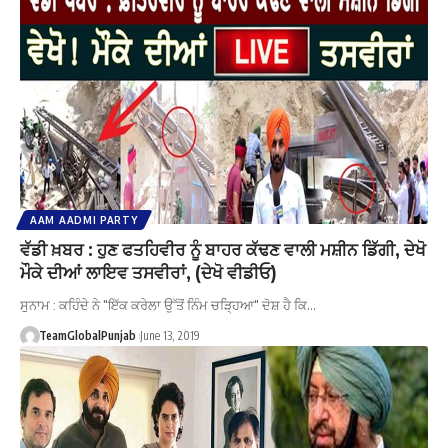
AAM AADMI PARTY
ਵੱਡੀ ਖ਼ਬਰ : ਹੁਣ ਫਤਹਿਵੀਰ ਨੂੰ ਬਾਹਰ ਕੱਢਣ ਵਾਲੀ ਮਸ਼ੀਨ ਡਿੱਗੀ, ਦੇਖੋ
ਮੌਕੇ ਦੀਆਂ ਲਾਇਵ ਤਸਵੀਰਾਂ, (ਦੇਖੋ ਵੀਡੀਓ)
ਸੁਨਾਮ : ਕਹਿੰਦੇ ਨੇ "ਇੱਕ ਕਰੇਲਾ ਉੱਤੋਂ ਨਿੰਮ ਚੜ੍ਹਿਆ" ਦੋਸ਼ ਹੈ ਕਿ…
TeamGlobalPunjab
June 13, 2019