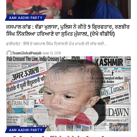
AAM AADMI PARTY
ਜਸਪਾਲ ਕਾਂਡ : ਵੱਡਾ ਖੁਲਾਸਾ, ਪੁਲਿਸ ਨੇ ਕੀਤੇ 9 ਗ੍ਰਿਫਤਾਰ, ਰਣਬੀਰ
ਸਿੰਘ ਨਿੱਕਲਿਆ ਹਰਿਆਣੇ ਦਾ ਸੁਮਿਤ ਮੁੰਜਾਲ!, (ਦੇਖੋ ਵੀਡੀਓ)
ਫ਼ਰੀਦਕੋਟ : ਇੱਥੋਂ ਦੇ ਜਸਪਾਲ ਸਿੰਘ ਹਿਰਾਸਤੀ ਮੌਤ ਮਾਮਲੇ ਦੀ ਜਾਂਚ ਲਈ…
TeamGlobalPunjab
June 13, 2019
AAM AADMI PARTY