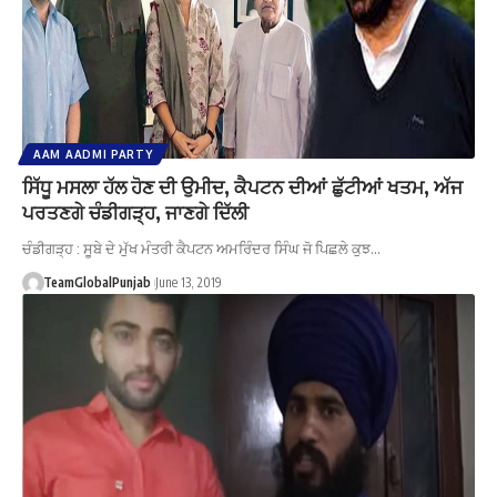
AAM AADMI PARTY
ਸਿੱਧੂ ਮਸਲਾ ਹੱਲ ਹੋਣ ਦੀ ਉਮੀਦ, ਕੈਪਟਨ ਦੀਆਂ ਛੁੱਟੀਆਂ ਖਤਮ, ਅੱਜ
ਪਰਤਣਗੇ ਚੰਡੀਗੜ੍ਹ, ਜਾਣਗੇ ਦਿੱਲੀ
ਚੰਡੀਗੜ੍ਹ : ਸੂਬੇ ਦੇ ਮੁੱਖ ਮੰਤਰੀ ਕੈਪਟਨ ਅਮਰਿੰਦਰ ਸਿੰਘ ਜੋ ਪਿਛਲੇ ਕੁਝ…
TeamGlobalPunjab
June 13, 2019