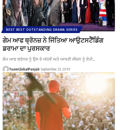
BEST BEST OUTSTANDING DRAMA SERIES
ਗੇਮ ਆਫ ਥ੍ਰੋਨਜ਼ ਨੇ ਜਿੱਤਿਆ ਆਉਟਸਟੈਂਡਿੰਗ
ਡਰਾਮਾ ਦਾ ਪੁਰਸਕਾਰ
ਗੇਮ ਆਫ ਥ੍ਰੋਨਜ਼ ਨੂੰ ਉਸ ਦੇ ਅੱਠਵੇਂ ਅਤੇ ਆਖਰੀ ਸੀਜ਼ਨ ਨੂੰ ਏਮੀ…
TeamGlobalPunjab
September 23, 2019