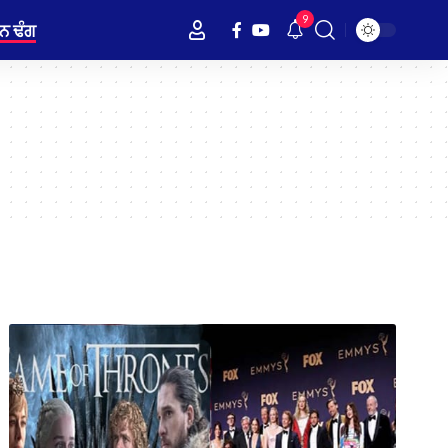
9
ਨ ਢੰਗ