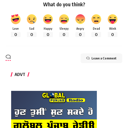
What do you think?
Love
Sad
Happy
Sleepy
Angry
Dead
Wink
0
0
0
0
0
0
0
Leave a Comment
ADVT