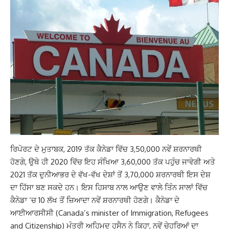
ਰਿਪੋਰਟ ਦੇ ਮੁਤਾਬਕ, 2019 ਤੱਕ ਕੈਨੇਡਾ ਵਿੱਚ 3,50,000 ਨਵੇਂ ਸ਼ਰਨਾਰਥੀ
ਹੋਣਗੇ, ਉਥੇ ਹੀ 2020 ਵਿੱਚ ਇਹ ਸੰਖਿਆ 3,60,000 ਤੱਕ ਪਹੁੰਚ ਜਾਵੇਗੀ ਅਤੇ
2021 ਤੱਕ ਦੁਨੀਆਭਰ ਦੇ ਵੱਖ-ਵੱਖ ਦੇਸ਼ਾਂ ਤੋਂ 3,70,000 ਸ਼ਰਨਾਰਥੀ ਇਸ ਦੇਸ਼
ਦਾ ਹਿੱਸਾ ਬਣ ਸਕਦੇ ਹਨ। ਇਸ ਹਿਸਾਬ ਨਾਲ ਆਉਣ ਵਾਲੇ ਤਿੰਨ ਸਾਲਾਂ ਵਿੱਚ
ਕੈਨੇਡਾ ‘ਚ 10 ਲੱਖ ਤੋਂ ਜ਼ਿਆਦਾ ਨਵੇਂ ਸ਼ਰਨਾਰਥੀ ਹੋਣਗੇ। ਕੈਨੇਡਾ ਦੇ
ਆਈਆਰਸੀਸੀ (Canada’s minister of Immigration, Refugees
and Citizenship) ਮੰਤਰੀ ਅਹਿਮਦ ਹੁਸੈਨ ਨੇ ਕਿਹਾ, ਨਵੇਂ ਚੇਹਰਿਆਂ ਦਾ