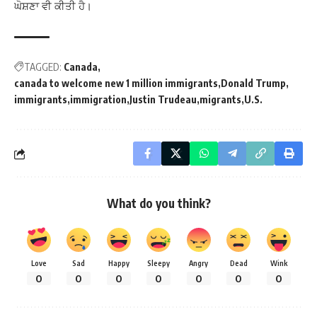
ਘੋਸ਼ਣਾ ਵੀ ਕੀਤੀ ਹੈ।
TAGGED:
Canada
canada to welcome new 1 million immigrants
Donald Trump
immigrants
immigration
Justin Trudeau
migrants
U.S.
What do you think?
Love
Sad
Happy
Sleepy
Angry
Dead
Wink
0
0
0
0
0
0
0