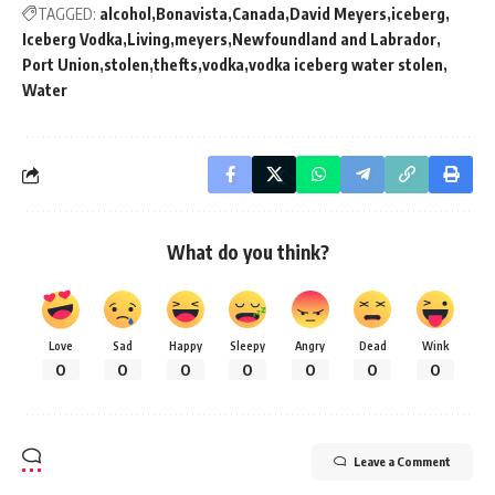
TAGGED:
alcohol
Bonavista
Canada
David Meyers
iceberg
Iceberg Vodka
Living
meyers
Newfoundland and Labrador
Port Union
stolen
thefts
vodka
vodka iceberg water stolen
Water
What do you think?
Love
Sad
Happy
Sleepy
Angry
Dead
Wink
0
0
0
0
0
0
0
Leave a Comment