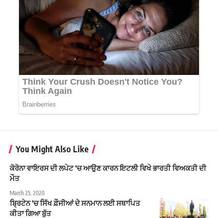
You Might Also Like
ਕੋਰੋਨਾ ਵਾਇਰਸ ਦੀ ਲਪੇਟ ‘ਚ ਆਉਣ ਕਾਰਨ ਇਟਲੀ ਵਿਖੇ ਭਾਰਤੀ ਵਿਅਕਤੀ ਦੀ
ਮੌਤ
March 25, 2020
ਬ੍ਰਿਟੇਨ ‘ਚ ਸਿੱਖ ਫ਼ੌਜੀਆਂ ਦੇ ਸਨਮਾਨ ਲਈ ਸਥਾਪਿਤ
ਕੀਤਾ ਗਿਆ ਬੁੱਤ