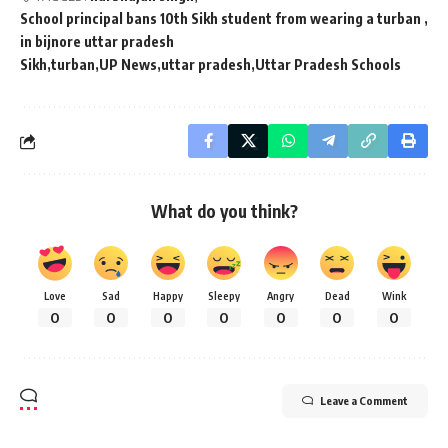
School principal bans 10th Sikh student from wearing a turban
in bijnore uttar pradesh
Sikh
turban
UP News
uttar pradesh
Uttar Pradesh Schools
What do you think?
Love
Sad
Happy
Sleepy
Angry
Dead
Wink
0
0
0
0
0
0
0
Leave a Comment