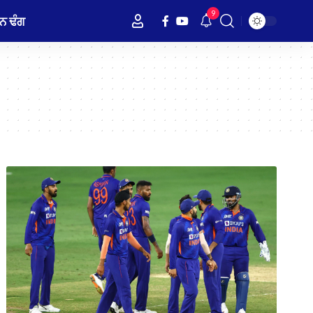
9
ਨ ਢੰਗ