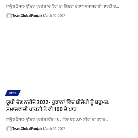
ਨਿਊਜ਼ ਡੈਸਕ- ਉੱਤਰ ਪ੍ਰਦੇਸ਼ 'ਚ ਵੋਟਾਂ ਦੀ ਗਿਣਤੀ ਦੌਰਾਨ ਸਮਾਜਵਾਦੀ ਪਾਰਟੀ ਦੇ…
TeamGlobalPunjab
March 10, 2022
ਭਾਰਤ
ਯੂਪੀ ਚੋਣ ਨਤੀਜੇ 2022- ਰੁਝਾਨਾਂ ਵਿੱਚ ਬੀਜੇਪੀ ਨੂੰ ਬਹੁਮਤ,
ਸਮਾਜਵਾਦੀ ਪਾਰਟੀ ਨੇ ਵੀ 100 ਦੇ ਪਾਰ
ਨਿਊਡ਼ ਡੈਸਕ- ਉੱਤਰ ਪ੍ਰਦੇਸ਼ ਵਿੱਚ 403 ਵਿੱਚ ਹੁਣ 339 ਸੀਟਾਂ ਦਾ ਰੁਝਾਨ…
TeamGlobalPunjab
March 10, 2022