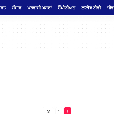
ਾਰਤ
ਸੰਸਾਰ
ਪਰਵਾਸੀ-ਖ਼ਬਰਾਂ
ਓਪੀਨੀਅਨ
ਲਾਈਵ ਟੀਵੀ
ਜੀਵ
1
2