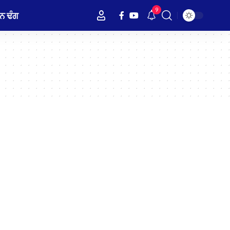
9
ਨ ਢੰਗ