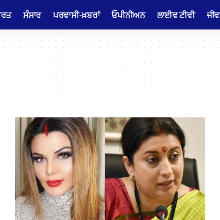
ਾਰਤ
ਸੰਸਾਰ
ਪਰਵਾਸੀ-ਖ਼ਬਰਾਂ
ਓਪੀਨੀਅਨ
ਲਾਈਵ ਟੀਵੀ
ਜੀਵ