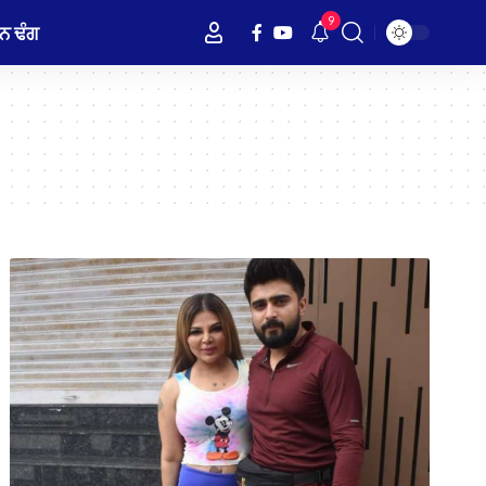
9
ਨ ਢੰਗ