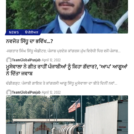
NEWS
ਓਪੀਨੀਅਨ
ਨਵਜੋਤ ਸਿੱਧੂ ਦਾ ਭਵਿੱਖ…?
-ਜਗਤਾਰ ਸਿੰਘ ਸਿੱਧੂ ਐਡੀਟਰ; ਪੰਜਾਬ ਪ੍ਰਦੇਸ਼ ਕਾਂਗਰਸ ਮੁੱਖ ਵਿਰੋਧੀ ਧਿਰ ਵਜੋਂ ਪੰਜਾਬ…
TeamGlobalPunjab
April 12, 2022
ਮੂਸੇਵਾਲਾ ਨੇ ਗੀਤ ਰਾਹੀਂ ਪੰਜਾਬੀਆਂ ਨੂੰ ਕਿਹਾ ਗੱਦਾਰ?, ‘ਆਪ’ ਆਗੂਆਂ
ਨੇ ਦਿੱਤਾ ਜਵਾਬ
ਚੰਡੀਗੜ੍ਹ: ਪੰਜਾਬੀ ਗਾਇਕ ਤੇ ਕਾਂਗਰਸੀ ਆਗੂ ਸਿੱਧੂ ਮੂਸੇਵਾਲਾ ਦਾ ਬੀਤੇ ਦਿਨੀਂ ਨਵਾਂ…
TeamGlobalPunjab
April 12, 2022