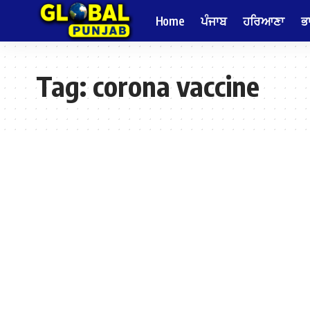
Home
ਪੰਜਾਬ
ਹਰਿਆਣਾ
ਭ
Tag:
corona vaccine