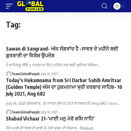
Tag:
Sawan di Sangrand- ਅੱਜ ਸੰਗਰਾਂਦ ਹੈ -ਸਾਵਣ ਦੇ ਮਹੀਨੇ ਲਈ
ਗੁਰਬਾਣੀ ਦਾ ਵਿਸ਼ੇਸ਼ ਉਪਦੇਸ਼
ਹੇ ਵਾਹਿਗਰੂ ਜੀਓ ॥ ਸਾਵਣ ਦਾ ਇਹ ਮਹੀਨਾ ਸਭ ਲਈ ਖੁਸ਼ੀਆਂ ਖੇੜਿਆ…
TeamGlobalPunjab
July 16, 2021
Today’s Hukamnama from Sri Darbar Sahib Amritsar
(Golden Temple) ਅੱਜ ਦਾ ਹੁਕਮਨਾਮਾ ਸ੍ਰੀ ਦਰਬਾਰ ਸਾਹਿਬ- 16
July 2021, Ang 682
July 16, 2021 ਸ਼ੁੱਕਰਵਾਰ, 01 ਸਾਵਣ (ਸੰਮਤ 553 ਨਾਨਕਸ਼ਾਹੀ) Ang 682; Guru…
TeamGlobalPunjab
July 16, 2021
Shabad Vichaar 21-‘ਮਾਈ ਮਨੁ ਮੇਰੋ ਬਸਿ ਨਾਹਿ’
ਨੌਵੇਂ ਮਹਲੇ ਦੀ ਇਲਾਹੀ ਬਾਣੀ ਦੇ 21ਵੇਂ ਸ਼ਬਦ ਦੀ ਵਿਚਾਰ - Shabad…