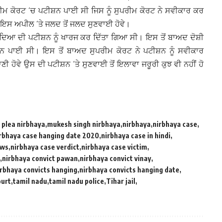
ਸੁਪਰੀਮ ਕੋਰਟ ‘ਚ ਪਟੀਸ਼ਨ ਪਾਈ ਸੀ ਜਿਸ ਨੂੰ ਸੁਪਰੀਮ ਕੋਰਟ ਨੇ ਸਵੀਕਾਰ ਕਰ
 ਇਸ ਅਪੀਲ ‘ਤੇ ਜਲਦ ਤੋਂ ਜਲਦ ਸੁਣਵਾਈ ਹੋਵੇ।
ੀ ਦਿਆ ਦੀ ਪਟੀਸ਼ਨ ਨੂੰ ਖਾਰਜ ਕਰ ਦਿੱਤਾ ਗਿਆ ਸੀ। ਇਸ ਤੋਂ ਬਾਅਦ ਦੋਸ਼ੀ
ੀਸ਼ਨ ਪਾਈ ਸੀ। ਇਸ ਤੋਂ ਬਾਅਦ ਸੁਪਰੀਮ ਕੋਰਟ ਨੇ ਪਟੀਸ਼ਨ ਨੂੰ ਸਵੀਕਾਰ
ਣੀ ਹੋਵੇ ਉਸ ਦੀ ਪਟੀਸ਼ਨ ‘ਤੇ ਸੁਣਵਾਈ ਤੋਂ ਇਲਾਵਾ ਜਰੂਰੀ ਕੁਝ ਵੀ ਨਹੀਂ ਹੋ
 plea nirbhaya
mukesh singh nirbhaya
nirbhaya
nirbhaya case
rbhaya case hanging date 2020
nirbhaya case in hindi
ews
nirbhaya case verdict
nirbhaya case victim
nirbhaya convict pawan
nirbhaya convict vinay
irbhaya convicts hanging
nirbhaya convicts hanging date
urt
tamil nadu
tamil nadu police
Tihar jail