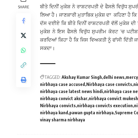
ਬੀਤੇ ਦਿਨੀਂ ਮੁਕੇਸ਼ ਨੇ ਰਾਸ਼ਟਰਪਤੀ ਦੇ ਫੈਸਲੇ ਵਿਰੁੱਧ 
SHARE
ਲਿਆ ਹੈ। ਜਾਣਕਾਰੀ ਮੁਤਾਬਿਕ ਮੁਕੇਸ਼ ਦਾ ਕਹਿਣਾ ਹੈ ਕਿ
ਦੱਸ ਦਈਏ ਕਿ ਬੀਤੇ ਦਿਨੀਂ ਰਾਸ਼ਟਰਪਤੀ ਵੱਲੋਂ ਮੁਕੇਸ਼ ਦ
ਮੁਕੇਸ਼ ਨੇ ਇਸ ਫੈਸਲੇ ਵਿਰੁੱਧ ਸੁਪਰੀਮ ਕੋਰਟ ‘ਚ ਪਟ
ਕਰਦਿਆਂ ਕਿਹਾ ਹੈ ਕਿ ਜਿਸ ਵਿਅਕਤੀ ਨੂੰ ਫਾਂਸੀ ਦਿੱਤੀ ਜਾ
ਸਕਦਾ।
TAGGED:
Akshay Kumar Singh
delhi news
mercy
nirbhaya case accused
Nirbhaya case convicts
ni
nirbhaya case latest news hindi
nirbhaya case n
nirbhaya convict akshar
nirbhaya convict mukesh
Nirbhaya convicts
nirbhaya convicts execution
n
nirbhaya kand
pawan gupta nirbhaya
Supreme Co
vinay sharma nirbhaya