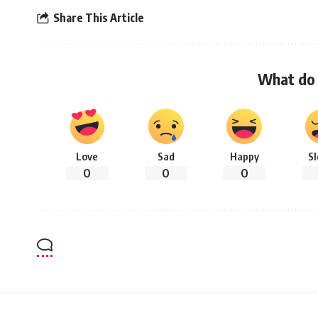
Share This Article
What do 
Love
Sad
Happy
S
0
0
0