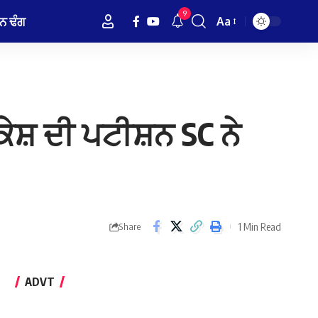
9
ਨ ਢੰਗ
Aa
Font
Resizer
ੁਕੇਸ਼ ਦੀ ਪਟੀਸ਼ਨ SC ਨੇ
1 Min Read
Share
ADVT