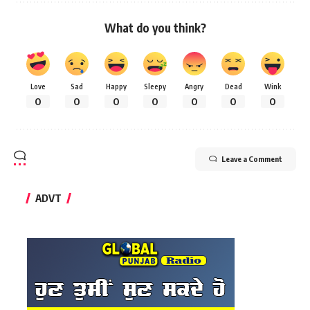
What do you think?
Love
Sad
Happy
Sleepy
Angry
Dead
Wink
0
0
0
0
0
0
0
Leave a Comment
ADVT