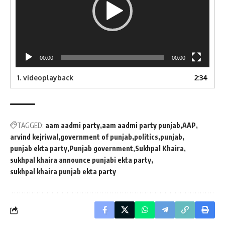
00:00
00:00
1.
videoplayback
2:34
TAGGED:
aam aadmi party
aam aadmi party punjab
AAP
arvind kejriwal
government of punjab
politics
punjab
punjab ekta party
Punjab government
Sukhpal Khaira
sukhpal khaira announce punjabi ekta party
sukhpal khaira punjab ekta party