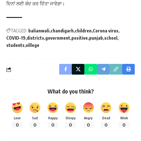
ਦਿਨਾਂ ਲਈ ਬੰਦ ਕਰ ਦਿੱਤਾ ਜਾਵੇਗਾ।
TAGGED:
balianwali
chandigarh
children
Corona virus
COVID-19
districts
government
positive
punjab
school
students
villege
What do you think?
Love
Sad
Happy
Sleepy
Angry
Dead
Wink
0
0
0
0
0
0
0